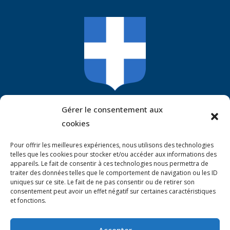
Mairie De Guitté
Gérer le consentement aux
cookies
1 place de l’église
22350 Guitté
Pour offrir les meilleures expériences, nous utilisons des technologies
Tél. :
+33 (0)2 96 83 90 52
telles que les cookies pour stocker et/ou accéder aux informations des
appareils. Le fait de consentir à ces technologies nous permettra de
mairie.guitte@wanadoo.fr
traiter des données telles que le comportement de navigation ou les ID
uniques sur ce site. Le fait de ne pas consentir ou de retirer son
consentement peut avoir un effet négatif sur certaines caractéristiques
Horaires D'ouverture
et fonctions.
Lundi, mardi, jeudi : 9h à 12h30
Mercredi : 13h30 à 16h30
Accepter