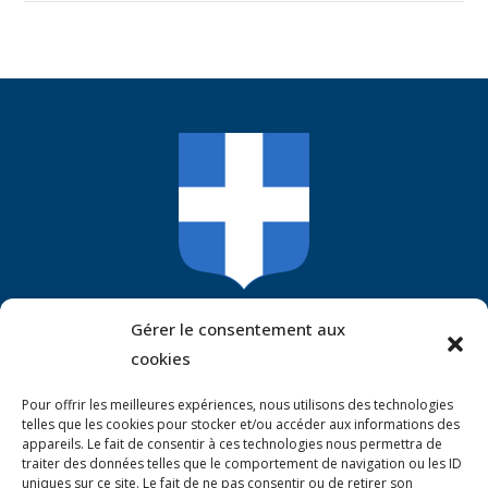
Mairie De Guitté
Gérer le consentement aux
cookies
1 place de l’église
22350 Guitté
Pour offrir les meilleures expériences, nous utilisons des technologies
Tél. :
+33 (0)2 96 83 90 52
telles que les cookies pour stocker et/ou accéder aux informations des
appareils. Le fait de consentir à ces technologies nous permettra de
mairie.guitte@wanadoo.fr
traiter des données telles que le comportement de navigation ou les ID
uniques sur ce site. Le fait de ne pas consentir ou de retirer son